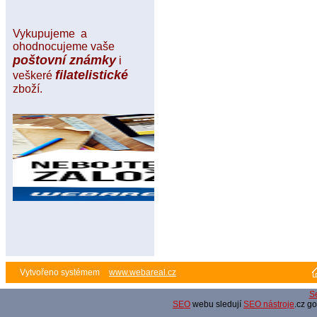
Vykupujeme a
ohodnocujeme vaše
poštovní známky
i
filatelistické
veškeré
zboží.
Vytvořeno systémem
www.webareal.cz
S
SEO
webu sledují
SEO nástroje
.cz g