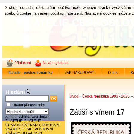
S cílem usnadnit uživatelům používat naše webové stránky využíváme c
souborů cookie na vašem počítači / zařízení. Nastavení cookies můžete z
FILATELIE ČESKOSL
Filatelie - poštovní známky
Poštovní známky finančně dostupný koníček pro každého filat
Přihlášení
Nová registrace
filatelie - poštovní známky
JAK NAKUPOVAT :
O nás:
Ko
Hledání
»
»
Úvod
Česká republika 1993 - 2026
Hledat přesnou frázi
Zátiší s vínem 17
Zadejte vyhledávací dodaz:
FILATELIE, FILATELIE
ČESKOSLOVENSKO, POŠTOVNÍ
ZNÁMKY, ČESKÉ POŠTOVNÍ
ZNÁMKY, SLOVENSKÉ