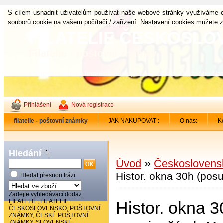
S cílem usnadnit uživatelům používat naše webové stránky využíváme c
souborů cookie na vašem počítači / zařízení. Nastavení cookies můžete z
FILATELIE ČESKOSL
Filatelie - poštovní známky
Poštovní známky finančně dostupný koníček pro každého filat
Přihlášení
Nová registrace
filatelie - poštovní známky
JAK NAKUPOVAT :
O nás:
Ko
Hledání
»
Úvod
Českoslovens
Histor. okna 30h (pos
Hledat přesnou frázi
Zadejte vyhledávací dodaz:
FILATELIE, FILATELIE
Histor. okna 3
ČESKOSLOVENSKO, POŠTOVNÍ
ZNÁMKY, ČESKÉ POŠTOVNÍ
ZNÁMKY, SLOVENSKÉ