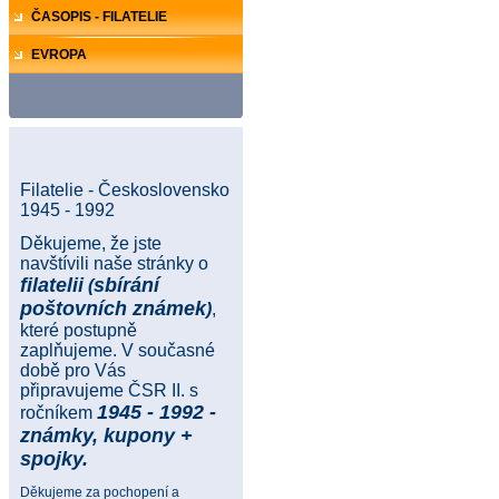
ČASOPIS - FILATELIE
EVROPA
Filatelie - Československo
1945 - 1992
Děkujeme, že jste
navštívili naše stránky o
filatelii
sbírání
(
poštovních známek
)
,
které postupně
zaplňujeme. V současné
době pro Vás
připravujeme ČSR II. s
1945 - 1992 -
ročníkem
známky, kupony +
spojky.
Děkujeme za pochopení a