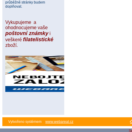
průběžně stránky budem
doplňovat.
Vykupujeme a
ohodnocujeme vaše
poštovní známky
i
filatelistické
veškeré
zboží.
Vytvořeno systémem
www.webareal.cz
S